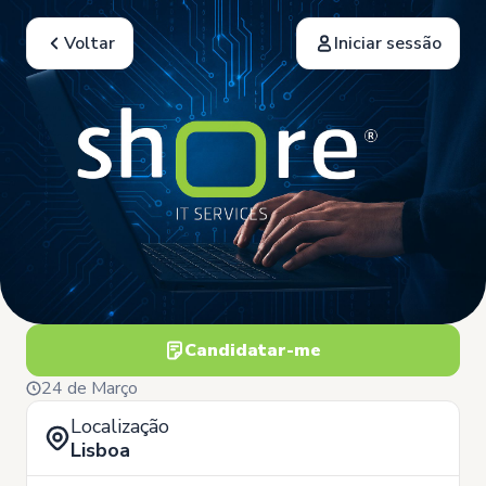
Voltar
Iniciar sessão
Candidatar-me
24 de Março
Localização
Lisboa